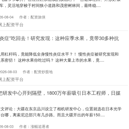
车，灵活地穿梭于村间狭小道路和茂密树林间，最终稳....
-08-04
作者：配资旅侠
网上配资平台
“炎症”吃回去！研究发现：这种应季水果，竟带30多种抗
用杠杆吗，竟能降低全身慢性炎症水平？！ 慢性炎症被研究发现和
密切！ 这种水果你吃过吗？ 这种大量上市的水果，竟....
26-08-03
作者：配资炒股地
网上配资平台
把研发中心开到隔壁，1800万年薪吸引日本工程师，日媒
发文评论：大疆在东京品川设立了相机研发中心，位置就选在日本光学
哪，离索尼总部只有几步路。而且大疆开出的年薪150....
-08-03
作者：涨幅追逐者