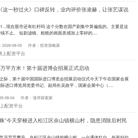
 《这一秒过火》口碑反转，业内评价张凌赫，让张艺谋说
1...现在股市还有杠杆吗 这个分数在国产剧集中算偏低的。主要是这
不止。 短剧滤镜、粗糙的画面质感加上零碎的....
026-08-05
作者：投资策略家
网上配资平台
5万平方米！第十届进博会招展正式启动
天之际，第十届中国国际进口博览会招展启动仪式今天下午在国家会展
际进口博览局党委书记、副局长吴政平，国家会展中心（....
-08-04
作者：涨停探索家
上配资平台
蜘蛛”今天穿梭进入松江区佘山镇横山村，隐患消除后村民
，气温节节攀升。在松江区佘山镇的横山村，一台通体红白、外形好似