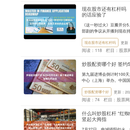
现在股市还有杠杆吗
的话应验了
《这一秒过火》豆瓣开分5.
部剧的争议从开播到现在持续
更新：2
现在股市还有杠杆吗
阅读：
118
栏目：
股票
炒股配资哪个好 签约
第九届进博会倒计时100
中心（上海）举办。中国国
更新：2026
炒股配资哪个好
阅读：
74
栏目：
股票网
什么叫炒股杠杆 “红
竖起大拇指
7月27日，申城骄阳似火