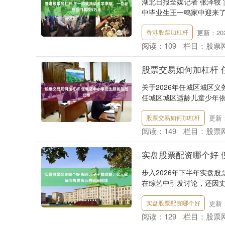
湖北日报全媒记者 张泽牧 
中毕业生王一鸣家中迎来了
更新：2026
香港股票加杠杆
阅读：
109
栏目：
股票
股票交易如何加杠杆 
关于2026年任城区城区义
任城区城区适龄儿童少年依
更新：2
股票交易如何加杠杆
阅读：
149
栏目：
股票
实盘股票配资哪个好
步入2026年下半年实盘
在综艺中引发讨论，还因丈
更新：2
实盘股票配资哪个好
阅读：
129
栏目：
股票