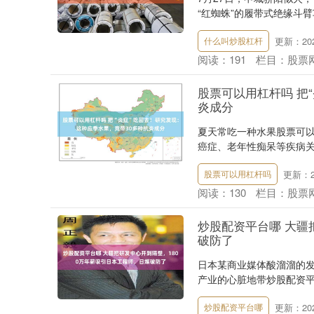
“红蜘蛛”的履带式绝缘斗臂
更新：2026
什么叫炒股杠杆
阅读：
191
栏目：
股票
股票可以用杠杆吗 把
炎成分
夏天常吃一种水果股票可以
癌症、老年性痴呆等疾病关系
更新：20
股票可以用杠杆吗
阅读：
130
栏目：
股票
炒股配资平台哪 大疆
破防了
日本某商业媒体酸溜溜的
产业的心脏地带炒股配资平台
更新：2026
炒股配资平台哪