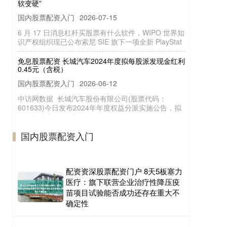
国内股票配资入门
2026-07-15
6 月 17 日消息杠杆买股票有什么软件，WIPO 世界知
识产权组织现已公布索尼 SIE 旗下一项全新 PlayStat
免息股票配资 长城汽车2024年度拟每股派发现金红利
0.45元（含税）
国内股票配资入门
2026-06-12
中访网数据 长城汽车股份有限公司(股票代码：
601633)今日发布2024年年度权益分派实施公告，拟
向全体股东每股派发
杠杆炒股 什么意思 金汇得手：黄金震荡难跌<p> 谨防
探底回升<p>
国内股票配资入门
国内股票配资入门
2026-07-06
谨防探底回升 "> 美元指数昨日走势冲高回落，日线最
配资资深股票配资门户 8天5板塞力
终收出长上影阳线，行情呈现阴阳交替转换格局杠杆
炒股 什么意思，多空争
医疗：旗下联营企业治疗性降压疫
苗项目试验能否成功还存在重大不
确定性