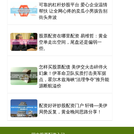
可靠的杠杆炒股平台 爱心企业温情
帮扶 让全网心疼的卖瓜小男孩告别
街头奔波
股票配资在哪里配资 易维哲：黄金
空单走出空间，尾盘还是偏弱一
些。
怎样买股票配债 美伊交火击碎停火
幻象！伊革命卫队实质打击美军据
点，霍尔木兹海峡“法理争夺”推升能
源断航溢价
配资好评炒股配资门户 轩锋—美伊
局势反复，黄金晚间思路分享！