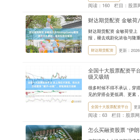
阅读：
160
栏目：
股票
财达期货配资 金敏荷八
财达期货配资 金敏荷登上《WW
报，褪去戏剧化浓妆与隆重造
更新：2026-
财达期货配资
全国十大股票配资平台
级又吸睛
很多时候不得不承认，穿
见的穿搭会更低调、更素，
更新
全国十大股票配资平台
阅读：
63
栏目：
股票网
怎么买融资股票 “伊