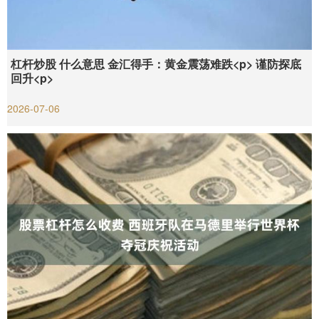
杠杆炒股 什么意思 金汇得手：黄金震荡难跌<p> 谨防探底
回升<p>
2026-07-06