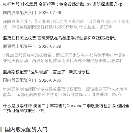
杠杆炒股 什么意思 金汇得手：黄金震荡难跌<p> 谨防探底回升<p>
国内股票配资入门
2026-07-06
谨防探底回升 "> 美元指数昨日走势冲高回落，日线最终收出长上影阳
线，行情呈现阴阳交替转换格局杠杆炒股 什么意思，多空争
股票杠杆怎么收费 西班牙队在马德里举行世界杯夺冠庆祝活动
股票网上配资平台
2026-07-29
7月20日股票杠杆怎么收费，西班牙国家队在首都马德里举行世界杯
夺冠庆祝活动。西班牙政府驻马德里代表处公布的数据显示股票杠
股票期权配资 “医科雪崩”，言重了 | 新京报专栏
国内股票配资入门
2026-08-06
针对五年制临床医学专业遇冷股票期权配资，应该推进医学人才培养
改革。 ▲部分高校临床医学专业录取分数降低，引发关注。图/齐
什么是股票杠杆 美国二手车零售商Carvana二季度业绩创新高 但因全
年指引偏弱致股价下挫
股票网上配资平台
2026-08-07
当地时间7月29日，美国线上二手车零售商Carvana发布第二季度财
国内股票配资入门
报。受新车价格高企推升二手车市场需求影响，该公司当季