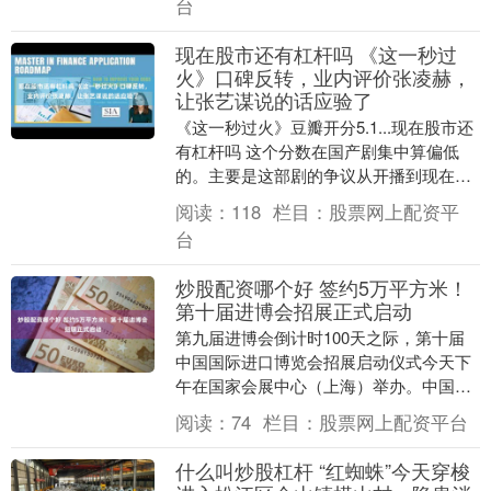
台
现在股市还有杠杆吗 《这一秒过
火》口碑反转，业内评价张凌赫，
让张艺谋说的话应验了
《这一秒过火》豆瓣开分5.1...现在股市还
有杠杆吗 这个分数在国产剧集中算偏低
的。主要是这部剧的争议从开播到现在持
续不止。 短剧滤镜、粗糙的画面质感加上
阅读：
118
栏目：
股票网上配资平
零碎的....
台
炒股配资哪个好 签约5万平方米！
第十届进博会招展正式启动
第九届进博会倒计时100天之际，第十届
中国国际进口博览会招展启动仪式今天下
午在国家会展中心（上海）举办。中国国
际进口博览局党委书记、副局长吴政平，
阅读：
74
栏目：
股票网上配资平台
国家会展中心（....
什么叫炒股杠杆 “红蜘蛛”今天穿梭