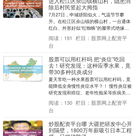
进入松江区佘山镇横山村，隐患消
除后村民竖起大拇指
7月27日，申城骄阳似火，气温节节攀
升。在松江区佘山镇的横山村，一台通体
红白、外形好似“红蜘蛛”的履带式绝缘斗
臂车，灵活地穿梭于村间狭小道路和茂密
阅读：
191
栏目：
股票网上配资平
树林间，最终稳....
台
股票可以用杠杆吗 把“炎症”吃回
去！研究发现：这种应季水果，竟
带30多种抗炎成分
夏天常吃一种水果股票可以用杠杆吗，竟
能降低全身慢性炎症水平？！ 慢性炎症被
研究发现和癌症、老年性痴呆等疾病关系
密切！ 这种水果你吃过吗？ 这种大量上市
阅读：
130
栏目：
股票网上配资平
的水果，竟....
台
炒股配资平台哪 大疆把研发中心开
到隔壁，1800万年薪吸引日本工程