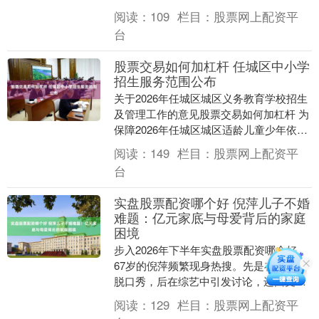
位特殊的客人——湖北宜养生物科技有限
阅读：
109
栏目：
股票网上配资平
公司....
台
股票交易如何加杠杆 任城区中小学
招生服务范围公布
关于2026年任城区城区义务教育学校招生
及管理工作的意见股票交易如何加杠杆 为
保障2026年任城区城区适龄儿童少年依法
接受义务教育权利，根据国家省市义务教
阅读：
149
栏目：
股票网上配资平
育学校....
台
实盘股票配资哪个好 倪萍儿子不婚
难题：亿元家底与母爱背后的家庭
困境
步入2026年下半年实盘股票配资哪个好，
67岁的倪萍频繁现身热搜。先是在春晚讲
脱口秀，后在综艺中引发讨论，还因丈夫
的作品受到关注。然而，只要话题转到儿
阅读：
129
栏目：
股票网上配资平
子身上，这....