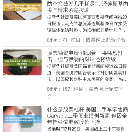
防空拦截弹几乎耗尽”，泽连斯基向
美国请求紧急援助
据新华社援引美国阿克西奥斯新闻网站29
日报道，乌克兰总统泽连斯基28日在接受
该媒体采访时称，为抵御俄罗斯针对乌能
源基础设施的攻击，他已请求美国总统特
阅读：
71
栏目：
股票网上配资平台
朗普紧急提供....
股票融资申请 特朗普：将猛烈打
击，但与伊朗的对话还将继续
据新华社援引美国福克斯新闻频道29日报
道，美国总统特朗普表示将对伊朗发动打
击，以回应其对驻中东美军的突袭。 特朗
普在接受福克斯新闻频道记者采访时说，
阅读：
187
栏目：
股票网上配资平
“我们将对他....
台
什么是股票杠杆 美国二手车零售商
Carvana二季度业绩创新高 但因全
年指引偏弱致股价下挫
当地时间7月29日，美国线上二手车零售