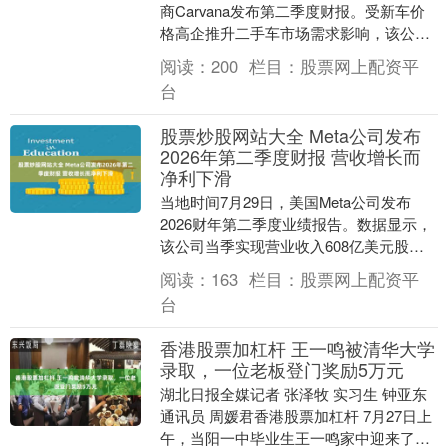
商Carvana发布第二季度财报。受新车价
格高企推升二手车市场需求影响，该公司
当季销量与利润均创历史新高。然而，由
阅读：
200
栏目：
股票网上配资平
于其公布....
台
股票炒股网站大全 Meta公司发布
2026年第二季度财报 营收增长而
净利下滑
当地时间7月29日，美国Meta公司发布
2026财年第二季度业绩报告。数据显示，
该公司当季实现营业收入608亿美元股票
炒股网站大全，同比增长28%；受高昂运
阅读：
163
栏目：
股票网上配资平
营成....
台
香港股票加杠杆 王一鸣被清华大学
录取，一位老板登门奖励5万元
湖北日报全媒记者 张泽牧 实习生 钟亚东
通讯员 周媛君香港股票加杠杆 7月27日上
午，当阳一中毕业生王一鸣家中迎来了一