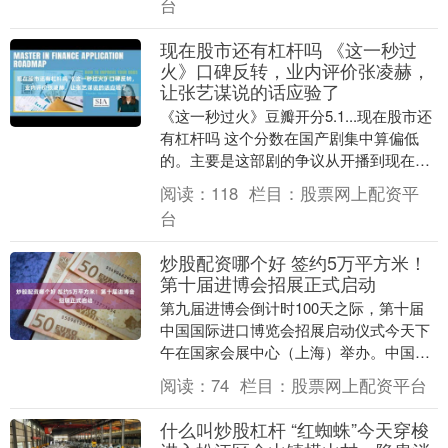
台
现在股市还有杠杆吗 《这一秒过
火》口碑反转，业内评价张凌赫，
让张艺谋说的话应验了
《这一秒过火》豆瓣开分5.1...现在股市还
有杠杆吗 这个分数在国产剧集中算偏低
的。主要是这部剧的争议从开播到现在持
续不止。 短剧滤镜、粗糙的画面质感加上
阅读：
118
栏目：
股票网上配资平
零碎的....
台
炒股配资哪个好 签约5万平方米！
第十届进博会招展正式启动
第九届进博会倒计时100天之际，第十届
中国国际进口博览会招展启动仪式今天下
午在国家会展中心（上海）举办。中国国
际进口博览局党委书记、副局长吴政平，
阅读：
74
栏目：
股票网上配资平台
国家会展中心（....
什么叫炒股杠杆 “红蜘蛛”今天穿梭