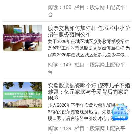
位特殊的客人——湖北宜养生物科技有限
阅读：
109
栏目：
股票网上配资平
公司....
台
股票交易如何加杠杆 任城区中小学
招生服务范围公布
关于2026年任城区城区义务教育学校招生
及管理工作的意见股票交易如何加杠杆 为
保障2026年任城区城区适龄儿童少年依法
接受义务教育权利，根据国家省市义务教
阅读：
149
栏目：
股票网上配资平
育学校....
台
实盘股票配资哪个好 倪萍儿子不婚
难题：亿元家底与母爱背后的家庭
困境
步入2026年下半年实盘股票配资哪个好，
67岁的倪萍频繁现身热搜。先是在春晚讲
脱口秀，后在综艺中引发讨论，还因丈夫
的作品受到关注。然而，只要话题转到儿
阅读：
129
栏目：
股票网上配资平
子身上，这....