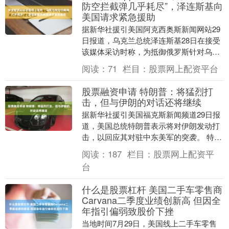
防空拦截弹几乎耗尽”，泽连斯基向
美国请求紧急援助
据新华社援引美国阿克西奥斯新闻网站29
日报道，乌克兰总统泽连斯基28日在接受
该媒体采访时称，为抵御俄罗斯针对乌能
源基础设施的攻击，他已请求美国总统特
阅读：
71
栏目：
股票网上配资平台
朗普紧急提供....
股票融资申请 特朗普：将猛烈打
击，但与伊朗的对话还将继续
据新华社援引美国福克斯新闻频道29日报
道，美国总统特朗普表示将对伊朗发动打
击，以回应其对驻中东美军的突袭。 特朗
普在接受福克斯新闻频道记者采访时说，
阅读：
187
栏目：
股票网上配资平
“我们将对他....
台
什么是股票杠杆 美国二手车零售商
Carvana二季度业绩创新高 但因全
年指引偏弱致股价下挫
当地时间7月29日，美国线上二手车零售