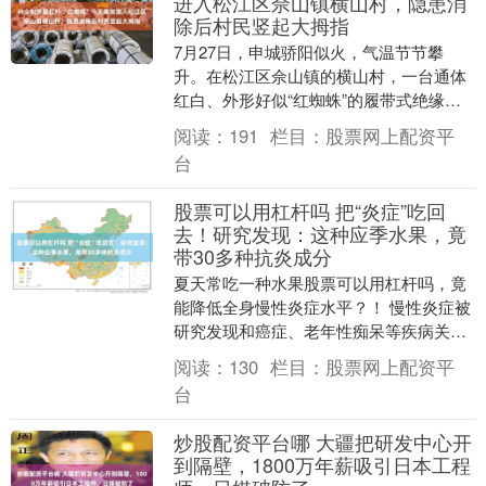
进入松江区佘山镇横山村，隐患消
除后村民竖起大拇指
7月27日，申城骄阳似火，气温节节攀
升。在松江区佘山镇的横山村，一台通体
红白、外形好似“红蜘蛛”的履带式绝缘斗
臂车，灵活地穿梭于村间狭小道路和茂密
阅读：
191
栏目：
股票网上配资平
树林间，最终稳....
台
股票可以用杠杆吗 把“炎症”吃回
去！研究发现：这种应季水果，竟
带30多种抗炎成分
夏天常吃一种水果股票可以用杠杆吗，竟
能降低全身慢性炎症水平？！ 慢性炎症被
研究发现和癌症、老年性痴呆等疾病关系
密切！ 这种水果你吃过吗？ 这种大量上市
阅读：
130
栏目：
股票网上配资平
的水果，竟....
台
炒股配资平台哪 大疆把研发中心开
到隔壁，1800万年薪吸引日本工程