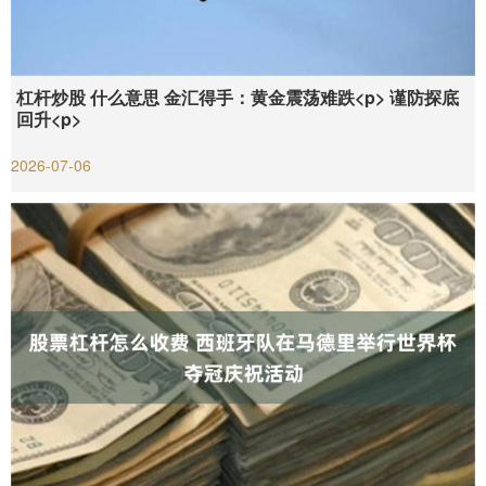
杠杆炒股 什么意思 金汇得手：黄金震荡难跌<p> 谨防探底
回升<p>
2026-07-06