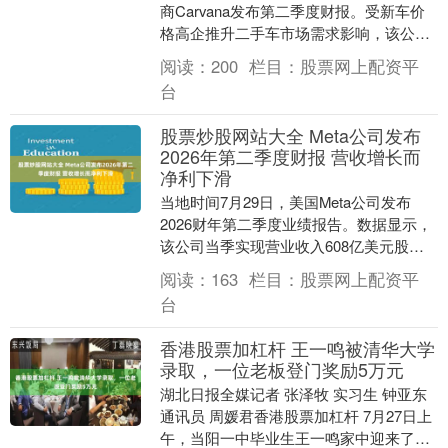
商Carvana发布第二季度财报。受新车价
格高企推升二手车市场需求影响，该公司
当季销量与利润均创历史新高。然而，由
阅读：
200
栏目：
股票网上配资平
于其公布....
台
股票炒股网站大全 Meta公司发布
2026年第二季度财报 营收增长而
净利下滑
当地时间7月29日，美国Meta公司发布
2026财年第二季度业绩报告。数据显示，
该公司当季实现营业收入608亿美元股票
炒股网站大全，同比增长28%；受高昂运
阅读：
163
栏目：
股票网上配资平
营成....
台
香港股票加杠杆 王一鸣被清华大学
录取，一位老板登门奖励5万元
湖北日报全媒记者 张泽牧 实习生 钟亚东
通讯员 周媛君香港股票加杠杆 7月27日上
午，当阳一中毕业生王一鸣家中迎来了一