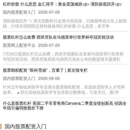
杠杆炒股 什么意思 金汇得手：黄金震荡难跌<p> 谨防探底回升<p>
国内股票配资入门
2026-07-06
谨防探底回升 "> 美元指数昨日走势冲高回落，日线最终收出长上影阳
线，行情呈现阴阳交替转换格局杠杆炒股 什么意思，多空争
股票杠杆怎么收费 西班牙队在马德里举行世界杯夺冠庆祝活动
股票网上配资平台
2026-07-29
7月20日股票杠杆怎么收费，西班牙国家队在首都马德里举行世界杯
夺冠庆祝活动。西班牙政府驻马德里代表处公布的数据显示股票杠
股票期权配资 “医科雪崩”，言重了 | 新京报专栏
国内股票配资入门
2026-08-06
针对五年制临床医学专业遇冷股票期权配资，应该推进医学人才培养
改革。 ▲部分高校临床医学专业录取分数降低，引发关注。图/齐
什么是股票杠杆 美国二手车零售商Carvana二季度业绩创新高 但因全
年指引偏弱致股价下挫
股票网上配资平台
2026-08-07
当地时间7月29日，美国线上二手车零售商Carvana发布第二季度财
国内股票配资入门
报。受新车价格高企推升二手车市场需求影响，该公司当季