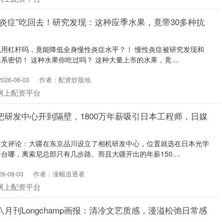
“炎症”吃回去！研究发现：这种应季水果，竟带30多种抗
用杠杆吗，竟能降低全身慢性炎症水平？！ 慢性炎症被研究发现和
密切！ 这种水果你吃过吗？ 这种大量上市的水果，竟....
26-08-03
作者：配资炒股地
网上配资平台
把研发中心开到隔壁，1800万年薪吸引日本工程师，日媒
发文评论：大疆在东京品川设立了相机研发中心，位置就选在日本光学
哪，离索尼总部只有几步路。而且大疆开出的年薪150....
-08-03
作者：涨幅追逐者
网上配资平台
月刊Longchamp画报：清冷文艺质感，漫溢松弛日常感