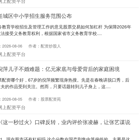
网上配资平台
任城区中小学招生服务范围公布
务教育学校招生及管理工作的意见股票交易如何加杠杆 为保障2026年
法接受义务教育权利，根据国家省市义务教育学校....
026-08-06
作者：配资炒股人
网上配资平台
 倪萍儿子不婚难题：亿元家底与母爱背后的家庭困境
股票配资哪个好，67岁的倪萍频繁现身热搜。先是在春晚讲脱口秀，后
夫的作品受到关注。然而，只要话题转到儿子身上，这....
026-08-05
作者：股票配资苑
网上配资平台
 《这一秒过火》口碑反转，业内评价张凌赫，让张艺谋说
1...现在股市还有杠杆吗 这个分数在国产剧集中算偏低的。主要是这