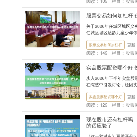
阅读：
109
栏目：
股票
股票交易如何加杠杆 
关于2026年任城区城区义
任城区城区适龄儿童少年依
更新：2
股票交易如何加杠杆
阅读：
149
栏目：
股票
实盘股票配资哪个好
步入2026年下半年实盘
在综艺中引发讨论，还因丈
更新：2
实盘股票配资哪个好
阅读：
129
栏目：
股票
现在股市还有杠杆吗
的话应验了
《这一秒过火》豆瓣开分5.