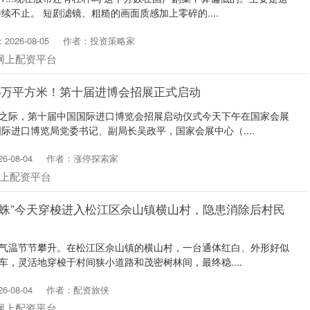
不止。 短剧滤镜、粗糙的画面质感加上零碎的....
026-08-05
作者：投资策略家
网上配资平台
5万平方米！第十届进博会招展正式启动
天之际，第十届中国国际进口博览会招展启动仪式今天下午在国家会展
际进口博览局党委书记、副局长吴政平，国家会展中心（....
-08-04
作者：涨停探索家
上配资平台
蜘蛛”今天穿梭进入松江区佘山镇横山村，隐患消除后村民
，气温节节攀升。在松江区佘山镇的横山村，一台通体红白、外形好似
车，灵活地穿梭于村间狭小道路和茂密树林间，最终稳....
-08-04
作者：配资旅侠
网上配资平台