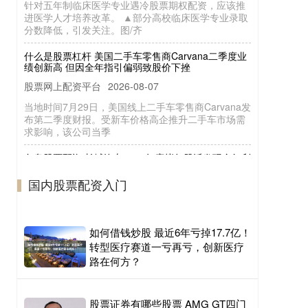
进医学人才培养改革。 ▲部分高校临床医学专业录取
分数降低，引发关注。图/齐
什么是股票杠杆 美国二手车零售商Carvana二季度业
绩创新高 但因全年指引偏弱致股价下挫
股票网上配资平台
2026-08-07
当地时间7月29日，美国线上二手车零售商Carvana发
布第二季度财报。受新车价格高企推升二手车市场需
求影响，该公司当季
免息股票配资 长城汽车2024年度拟每股派发现金红利
0.45元（含税）
国内股票配资入门
2026-06-12
国内股票配资入门
中访网数据 长城汽车股份有限公司(股票代码：
601633)今日发布2024年年度权益分派实施公告，拟
向全体股东每股派发
如何借钱炒股 最近6年亏掉17.7亿！
转型医疗赛道一亏再亏，创新医疗
路在何方？
股票证券有哪些股票 AMG GT四门