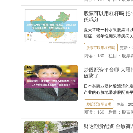
股票可以用杠杆吗 把
炎成分
夏天常吃一种水果股票可以
癌症、老年性痴呆等疾病关系
更新：20
股票可以用杠杆吗
阅读：
130
栏目：
股票
炒股配资平台哪 大疆
破防了
日本某商业媒体酸溜溜的
产业的心脏地带炒股配资平台
更新：2026
炒股配资平台哪
阅读：
160
栏目：
股票
财达期货配资 金敏荷八