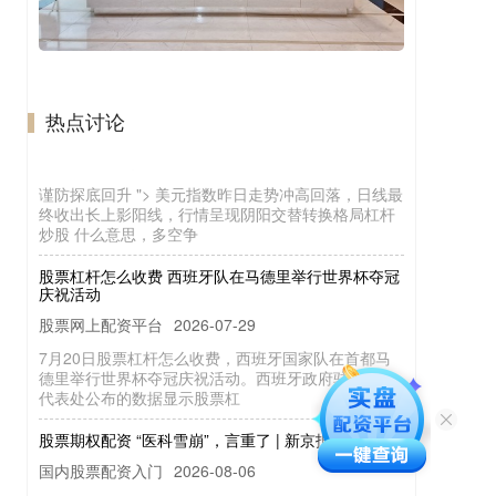
杠杆炒股 什么意思 金汇得手：黄金震荡难跌<p> 谨防
探底回升<p>
热点讨论
国内股票配资入门
2026-07-06
谨防探底回升 "> 美元指数昨日走势冲高回落，日线最
终收出长上影阳线，行情呈现阴阳交替转换格局杠杆
炒股 什么意思，多空争
股票杠杆怎么收费 西班牙队在马德里举行世界杯夺冠
庆祝活动
股票网上配资平台
2026-07-29
7月20日股票杠杆怎么收费，西班牙国家队在首都马
德里举行世界杯夺冠庆祝活动。西班牙政府驻马德里
代表处公布的数据显示股票杠
股票期权配资 “医科雪崩”，言重了 | 新京报专栏
国内股票配资入门
2026-08-06
针对五年制临床医学专业遇冷股票期权配资，应该推