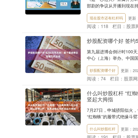
部剧的争议从开播到现在持续
更新：2
现在股市还有杠杆吗
阅读：
118
栏目：
股票
炒股配资哪个好 签约
第九届进博会倒计时100
中心（上海）举办。中国国
更新：2026
炒股配资哪个好
阅读：
74
栏目：
股票网
什么叫炒股杠杆 “红
竖起大拇指
7月27日，申城骄阳似火
“红蜘蛛”的履带式绝缘斗臂
更新：2026
什么叫炒股杠杆
阅读：
191
栏目：
股票